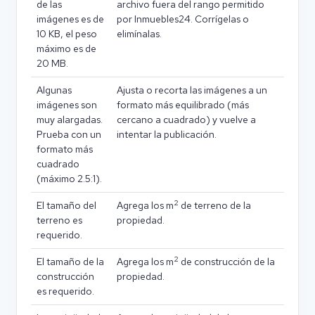
de las
archivo fuera del rango permitido
imágenes es de
por Inmuebles24. Corrígelas o
10 KB, el peso
elimínalas.
máximo es de
20 MB.
Algunas
Ajusta o recorta las imágenes a un
imágenes son
formato más equilibrado (más
muy alargadas.
cercano a cuadrado) y vuelve a
Prueba con un
intentar la publicación.
formato más
cuadrado
(máximo 2.5:1).
2
El tamaño del
Agrega los m
de terreno de la
terreno es
propiedad.
requerido.
2
El tamaño de la
Agrega los m
de construcción de la
construcción
propiedad.
es requerido.