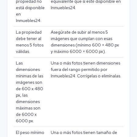
propiedad no
equivalente que sí esté disponible en
está disponible
Inmuebles24.
en
Inmuebles24.
La propiedad
Asegúrate de subir al menos 5
debe tener al
imágenes que cumplan con esas
menos 5 fotos
dimensiones (mínimo 600 × 480 px
válidas.
y máximo 6000 × 6000 px).
Las
Una o más fotos tienen dimensiones
dimensiones
fuera del rango permitido por
mínimas de las
Inmuebles24. Corrígelas o elimínalas.
imágenes son
de 600 x 480
px, las
dimensiones
máximas son
de 6000 x
6000 px.
El peso mínimo
Una o más fotos tienen tamaño de