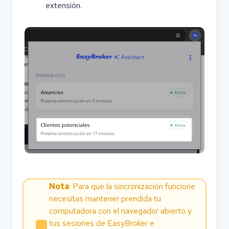
extensión.
Nota
: Para que la sincronización funcione
necesitas mantener prendida tu
computadora con el navegador abierto y
tus sesiones de EasyBroker e