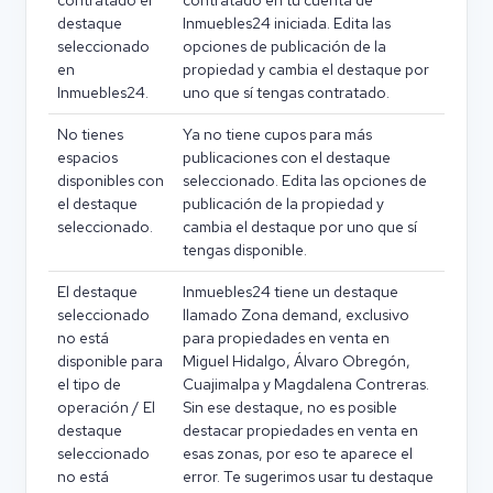
contratado el
contratado en tu cuenta de
destaque
Inmuebles24 iniciada. Edita las
seleccionado
opciones de publicación de la
en
propiedad y cambia el destaque por
Inmuebles24.
uno que sí tengas contratado.
No tienes
Ya no tiene cupos para más
espacios
publicaciones con el destaque
disponibles con
seleccionado. Edita las opciones de
el destaque
publicación de la propiedad y
seleccionado.
cambia el destaque por uno que sí
tengas disponible.
El destaque
Inmuebles24 tiene un destaque
seleccionado
llamado Zona demand, exclusivo
no está
para propiedades en venta en
disponible para
Miguel Hidalgo, Álvaro Obregón,
el tipo de
Cuajimalpa y Magdalena Contreras.
operación / El
Sin ese destaque, no es posible
destaque
destacar propiedades en venta en
seleccionado
esas zonas, por eso te aparece el
no está
error. Te sugerimos usar tu destaque