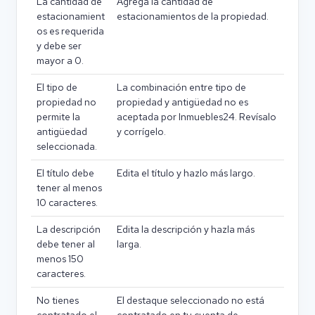
La cantidad de
Agrega la cantidad de
estacionamient
estacionamientos de la propiedad.
os es requerida
y debe ser
mayor a 0.
El tipo de
La combinación entre tipo de
propiedad no
propiedad y antigüedad no es
permite la
aceptada por Inmuebles24. Revísalo
antigüedad
y corrígelo.
seleccionada.
El título debe
Edita el título y hazlo más largo.
tener al menos
10 caracteres.
La descripción
Edita la descripción y hazla más
debe tener al
larga.
menos 150
caracteres.
No tienes
El destaque seleccionado no está