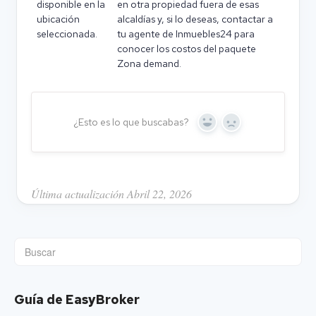
disponible en la
en otra propiedad fuera de esas
ubicación
alcaldías y, si lo deseas, contactar a
seleccionada.
tu agente de Inmuebles24 para
conocer los costos del paquete
Zona demand.
¿Esto es lo que buscabas?
Y
N
e
o
s
Última actualización Abril 22, 2026
Guía de EasyBroker