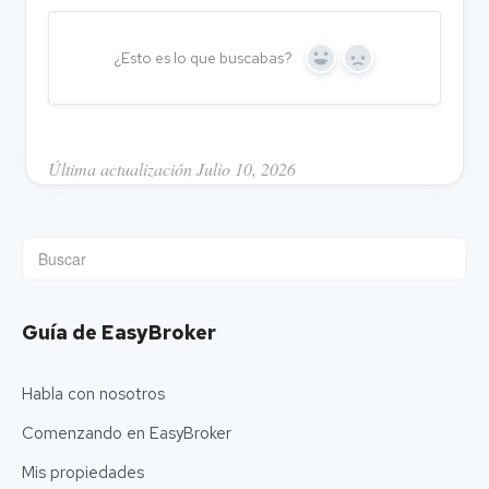
¿Esto es lo que buscabas?
Y
N
e
o
s
Última actualización Julio 10, 2026
Guía de EasyBroker
Habla con nosotros
Comenzando en EasyBroker
Mis propiedades