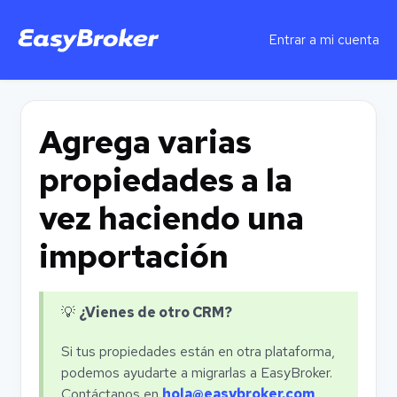
Entrar a mi cuenta
Agrega varias
propiedades a la
vez haciendo una
importación
💡
¿Vienes de otro CRM?
Si tus propiedades están en otra plataforma,
podemos ayudarte a migrarlas a EasyBroker.
Contáctanos en
hola@easybroker.com
.